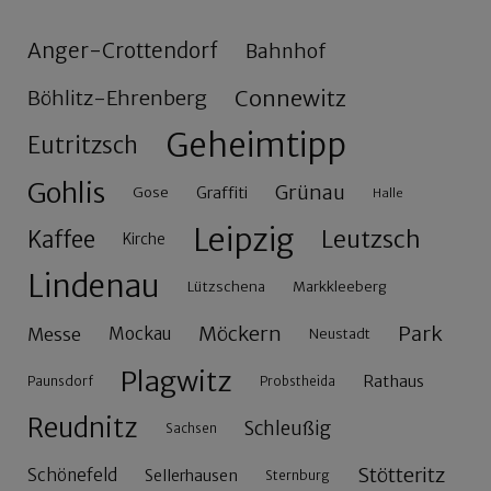
Anger-Crottendorf
Bahnhof
Connewitz
Böhlitz-Ehrenberg
Geheimtipp
Eutritzsch
Gohlis
Grünau
Gose
Graffiti
Halle
Leipzig
Leutzsch
Kaffee
Kirche
Lindenau
Lützschena
Markkleeberg
Möckern
Park
Messe
Mockau
Neustadt
Plagwitz
Rathaus
Paunsdorf
Probstheida
Reudnitz
Schleußig
Sachsen
Stötteritz
Schönefeld
Sellerhausen
Sternburg