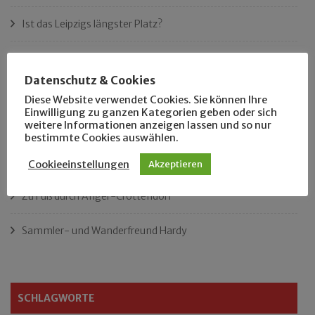
Ist das Leipzigs längster Platz?
„Als Hobbyhistoriker bin ich in ganz Leipzig zu Hause“
Datenschutz & Cookies
Das neue Eutritzsch-Buch
Diese Website verwendet Cookies. Sie können Ihre
Einwilligung zu ganzen Kategorien geben oder sich
weitere Informationen anzeigen lassen und so nur
Der Leipziger Schmiedetag von 1904
bestimmte Cookies auswählen.
Rennfahrer in Schönefeld und Zschocher
Cookieeinstellungen
Akzeptieren
Zu Fuß durch Anger-Crottendorf
Sammler- und Wanderfreund Hardy
SCHLAGWORTE