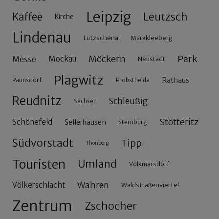
Leipzig
Leutzsch
Kaffee
Kirche
Lindenau
Lützschena
Markkleeberg
Möckern
Park
Messe
Mockau
Neustadt
Plagwitz
Rathaus
Paunsdorf
Probstheida
Reudnitz
Schleußig
Sachsen
Stötteritz
Schönefeld
Sellerhausen
Sternburg
Südvorstadt
Tipp
Thonberg
Touristen
Umland
Volkmarsdorf
Wahren
Völkerschlacht
Waldstraßenviertel
Zentrum
Zschocher