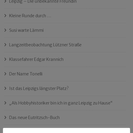
Leipzig – Die unbekannte Freundin
Kleine Runde durch …
Susi warte Lämmi
Langzeitbeobachtung Lützner Straße
Klassefahrer Edgar Krannich
Der Name Tonelli
Ist das Leipzigs längster Platz?
„Als Hobbyhistoriker bin ich in ganz Leipzig zu Hause“
Das neue Eutritzsch-Buch
Der Leipziger Schmiedetag von 1904