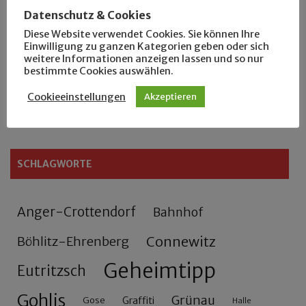
Datenschutz & Cookies
Rennfahrer in Schönefeld und Zschocher
Diese Website verwendet Cookies. Sie können Ihre
Einwilligung zu ganzen Kategorien geben oder sich
weitere Informationen anzeigen lassen und so nur
Zu Fuß durch Anger-Crottendorf
bestimmte Cookies auswählen.
Cookieeinstellungen
Akzeptieren
Sammler- und Wanderfreund Hardy
SCHLAGWORTE
Anger-Crottendorf
Bahnhof
Connewitz
Böhlitz-Ehrenberg
Geheimtipp
Eutritzsch
Gohlis
Grünau
Gose
Graffiti
Halle