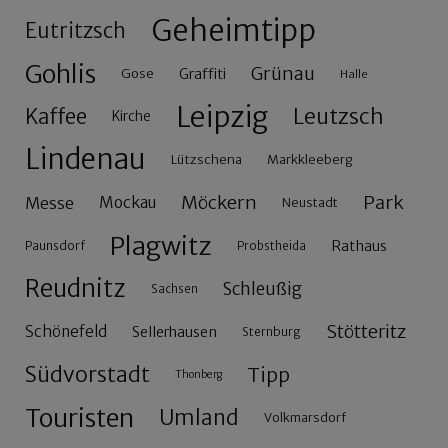
Geheimtipp
Eutritzsch
Gohlis
Grünau
Gose
Graffiti
Halle
Leipzig
Leutzsch
Kaffee
Kirche
Lindenau
Lützschena
Markkleeberg
Möckern
Park
Messe
Mockau
Neustadt
Plagwitz
Rathaus
Paunsdorf
Probstheida
Reudnitz
Schleußig
Sachsen
Stötteritz
Schönefeld
Sellerhausen
Sternburg
Südvorstadt
Tipp
Thonberg
Touristen
Umland
Volkmarsdorf