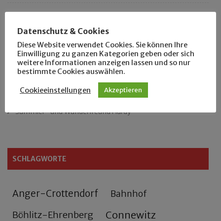
Das neue Eutritzsch-Buch
Datenschutz & Cookies
Der Leipziger Schmiedetag von 1904
Diese Website verwendet Cookies. Sie können Ihre
Einwilligung zu ganzen Kategorien geben oder sich
weitere Informationen anzeigen lassen und so nur
Rennfahrer in Schönefeld und Zschocher
bestimmte Cookies auswählen.
Zu Fuß durch Anger-Crottendorf
Cookieeinstellungen
Akzeptieren
Sammler- und Wanderfreund Hardy
SCHLAGWORTE
Anger-Crottendorf
Bahnhof
Connewitz
Böhlitz-Ehrenberg