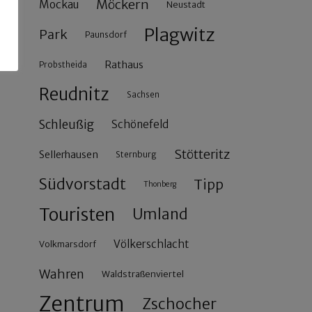
Möckern
Mockau
Neustadt
Plagwitz
Park
Paunsdorf
Rathaus
Probstheida
Reudnitz
Sachsen
Schleußig
Schönefeld
Stötteritz
Sellerhausen
Sternburg
Südvorstadt
Tipp
Thonberg
Touristen
Umland
Völkerschlacht
Volkmarsdorf
Wahren
Waldstraßenviertel
Zentrum
Zschocher