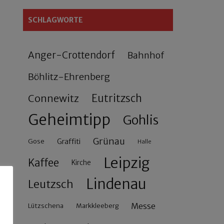
SCHLAGWORTE
Anger-Crottendorf
Bahnhof
Böhlitz-Ehrenberg
Connewitz
Eutritzsch
Geheimtipp
Gohlis
Grünau
Gose
Graffiti
Halle
Leipzig
Kaffee
Kirche
Lindenau
Leutzsch
Messe
Lützschena
Markkleeberg