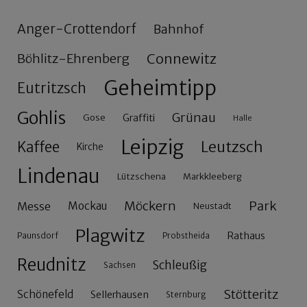
Anger-Crottendorf
Bahnhof
Connewitz
Böhlitz-Ehrenberg
Geheimtipp
Eutritzsch
Gohlis
Grünau
Gose
Graffiti
Halle
Leipzig
Leutzsch
Kaffee
Kirche
Lindenau
Lützschena
Markkleeberg
Möckern
Park
Messe
Mockau
Neustadt
Plagwitz
Rathaus
Paunsdorf
Probstheida
Reudnitz
Schleußig
Sachsen
Stötteritz
Schönefeld
Sellerhausen
Sternburg