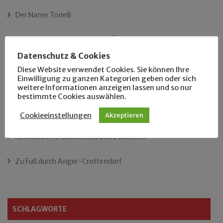
Der Name Tonelli
Ist das Leipzigs längster Platz?
Datenschutz & Cookies
„Als Hobbyhistoriker bin ich in ganz Leipzig zu Hause“
Diese Website verwendet Cookies. Sie können Ihre
Einwilligung zu ganzen Kategorien geben oder sich
weitere Informationen anzeigen lassen und so nur
Das neue Eutritzsch-Buch
bestimmte Cookies auswählen.
Der Leipziger Schmiedetag von 1904
Cookieeinstellungen
Akzeptieren
Rennfahrer in Schönefeld und Zschocher
Zu Fuß durch Anger-Crottendorf
SCHLAGWORTE