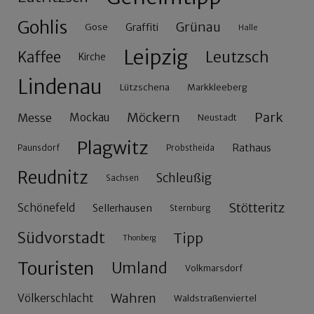
Gohlis
Grünau
Gose
Graffiti
Halle
Leipzig
Leutzsch
Kaffee
Kirche
Lindenau
Lützschena
Markkleeberg
Möckern
Park
Messe
Mockau
Neustadt
Plagwitz
Rathaus
Paunsdorf
Probstheida
Reudnitz
Schleußig
Sachsen
Stötteritz
Schönefeld
Sellerhausen
Sternburg
Südvorstadt
Tipp
Thonberg
Touristen
Umland
Volkmarsdorf
Wahren
Völkerschlacht
Waldstraßenviertel