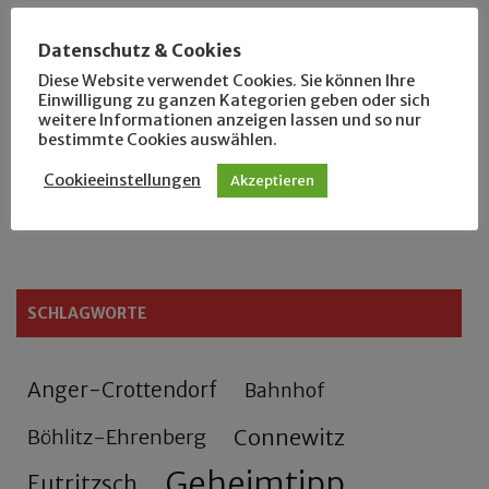
Der Leipziger Schmiedetag von 1904
Datenschutz & Cookies
Diese Website verwendet Cookies. Sie können Ihre
Einwilligung zu ganzen Kategorien geben oder sich
Rennfahrer in Schönefeld und Zschocher
weitere Informationen anzeigen lassen und so nur
bestimmte Cookies auswählen.
Zu Fuß durch Anger-Crottendorf
Cookieeinstellungen
Akzeptieren
Sammler- und Wanderfreund Hardy
SCHLAGWORTE
Anger-Crottendorf
Bahnhof
Connewitz
Böhlitz-Ehrenberg
Geheimtipp
Eutritzsch