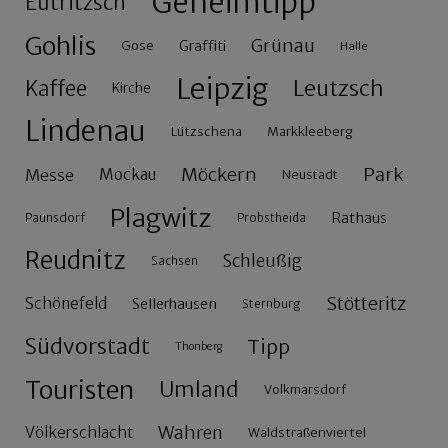
Geheimtipp
Eutritzsch
Gohlis
Grünau
Gose
Graffiti
Halle
Leipzig
Leutzsch
Kaffee
Kirche
Lindenau
Lützschena
Markkleeberg
Möckern
Park
Messe
Mockau
Neustadt
Plagwitz
Rathaus
Paunsdorf
Probstheida
Reudnitz
Schleußig
Sachsen
Stötteritz
Schönefeld
Sellerhausen
Sternburg
Südvorstadt
Tipp
Thonberg
Touristen
Umland
Volkmarsdorf
Wahren
Völkerschlacht
Waldstraßenviertel