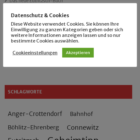
Das neue Eutritzsch-Buch
Datenschutz & Cookies
Der Leipziger Schmiedetag von 1904
Diese Website verwendet Cookies. Sie können Ihre
Einwilligung zu ganzen Kategorien geben oder sich
Rennfahrer in Schönefeld und Zschocher
weitere Informationen anzeigen lassen und so nur
bestimmte Cookies auswählen.
Zu Fuß durch Anger-Crottendorf
Cookieeinstellungen
Akzeptieren
Sammler- und Wanderfreund Hardy
SCHLAGWORTE
Anger-Crottendorf
Bahnhof
Connewitz
Böhlitz-Ehrenberg