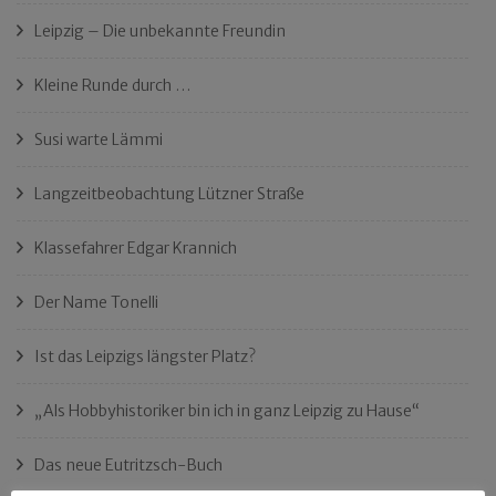
Leipzig – Die unbekannte Freundin
Kleine Runde durch …
Susi warte Lämmi
Langzeitbeobachtung Lützner Straße
Klassefahrer Edgar Krannich
Der Name Tonelli
Ist das Leipzigs längster Platz?
„Als Hobbyhistoriker bin ich in ganz Leipzig zu Hause“
Das neue Eutritzsch-Buch