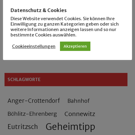
Der Leipziger Schmiedetag von 1904
Datenschutz & Cookies
Diese Website verwendet Cookies. Sie können Ihre
Rennfahrer in Schönefeld und Zschocher
Einwilligung zu ganzen Kategorien geben oder sich
weitere Informationen anzeigen lassen und so nur
bestimmte Cookies auswählen.
Zu Fuß durch Anger-Crottendorf
Cookieeinstellungen
Akzeptieren
Sammler- und Wanderfreund Hardy
SCHLAGWORTE
Anger-Crottendorf
Bahnhof
Connewitz
Böhlitz-Ehrenberg
Geheimtipp
Eutritzsch