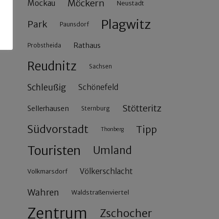
Möckern
Mockau
Neustadt
Plagwitz
Park
Paunsdorf
Rathaus
Probstheida
Reudnitz
Sachsen
Schleußig
Schönefeld
Stötteritz
Sellerhausen
Sternburg
Südvorstadt
Tipp
Thonberg
Touristen
Umland
Völkerschlacht
Volkmarsdorf
Wahren
Waldstraßenviertel
Zentrum
Zschocher