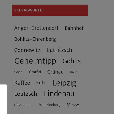
SCHLAGWORTE
Anger-Crottendorf
Bahnhof
Böhlitz-Ehrenberg
Connewitz
Eutritzsch
Geheimtipp
Gohlis
Grünau
Gose
Graffiti
Halle
Leipzig
Kaffee
Kirche
Lindenau
Leutzsch
Messe
Lützschena
Markkleeberg