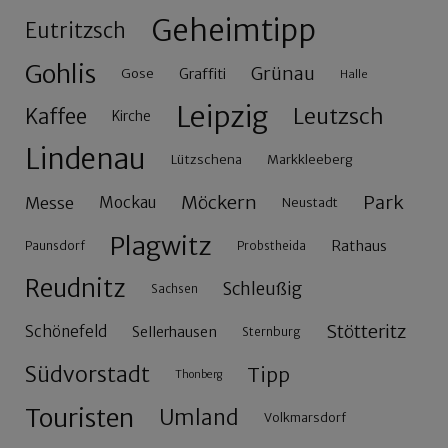
Geheimtipp
Eutritzsch
Gohlis
Grünau
Gose
Graffiti
Halle
Leipzig
Leutzsch
Kaffee
Kirche
Lindenau
Lützschena
Markkleeberg
Möckern
Park
Messe
Mockau
Neustadt
Plagwitz
Rathaus
Paunsdorf
Probstheida
Reudnitz
Schleußig
Sachsen
Stötteritz
Schönefeld
Sellerhausen
Sternburg
Südvorstadt
Tipp
Thonberg
Touristen
Umland
Volkmarsdorf