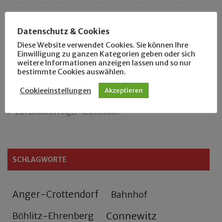
„Als Hobbyhistoriker bin ich in ganz Leipzig zu Hause“
Datenschutz & Cookies
Das neue Eutritzsch-Buch
Diese Website verwendet Cookies. Sie können Ihre
Einwilligung zu ganzen Kategorien geben oder sich
weitere Informationen anzeigen lassen und so nur
Der Leipziger Schmiedetag von 1904
bestimmte Cookies auswählen.
Rennfahrer in Schönefeld und Zschocher
Cookieeinstellungen
Akzeptieren
Zu Fuß durch Anger-Crottendorf
SCHLAGWORTE
Anger-Crottendorf
Bahnhof
Connewitz
Böhlitz-Ehrenberg