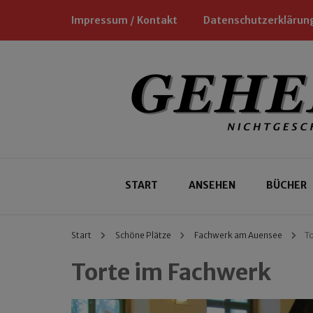
Impressum / Kontakt
Datenschutzerklärun
Nichtgeschäftliche Empfehlungen für
Geheimtipp
START
ANSEHEN
BÜCHER
Start
Schöne Plätze
Fachwerk am Auensee
To
Torte im Fachwerk