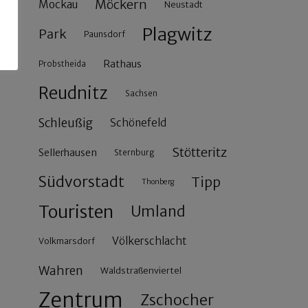
Möckern
Mockau
Neustadt
Plagwitz
Park
Paunsdorf
Rathaus
Probstheida
Reudnitz
Sachsen
Schleußig
Schönefeld
Stötteritz
Sellerhausen
Sternburg
Südvorstadt
Tipp
Thonberg
Touristen
Umland
Völkerschlacht
Volkmarsdorf
Wahren
Waldstraßenviertel
Zentrum
Zschocher