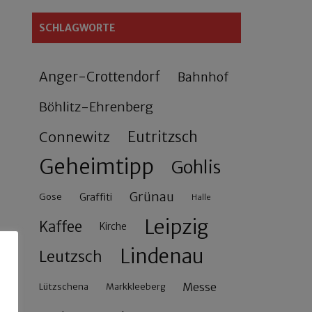
SCHLAGWORTE
Anger-Crottendorf
Bahnhof
Böhlitz-Ehrenberg
Connewitz
Eutritzsch
Geheimtipp
Gohlis
Grünau
Gose
Graffiti
Halle
Leipzig
Kaffee
Kirche
Lindenau
Leutzsch
Messe
Lützschena
Markkleeberg