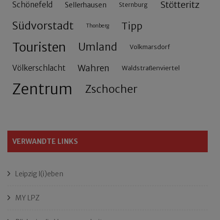
Stötteritz
Schönefeld
Sellerhausen
Sternburg
Südvorstadt
Tipp
Thonberg
Touristen
Umland
Volkmarsdorf
Wahren
Völkerschlacht
Waldstraßenviertel
Zentrum
Zschocher
VERWANDTE LINKS
Leipzig l(i)eben
MY LPZ