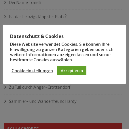
Der Name Tonelli
Ist das Leipzigs längster Platz?
„Als Hobbyhistoriker bin ich in ganz Leipzig zu Hause“
Datenschutz & Cookies
Diese Website verwendet Cookies. Sie können Ihre
Das neue Eutritzsch-Buch
Einwilligung zu ganzen Kategorien geben oder sich
weitere Informationen anzeigen lassen und so nur
Der Leipziger Schmiedetag von 1904
bestimmte Cookies auswählen.
Cookieeinstellungen
Akzeptieren
Rennfahrer in Schönefeld und Zschocher
Zu Fuß durch Anger-Crottendorf
Sammler- und Wanderfreund Hardy
SCHLAGWORTE