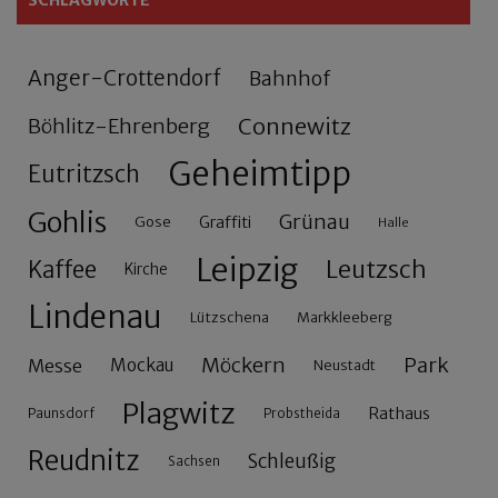
Anger-Crottendorf
Bahnhof
Connewitz
Böhlitz-Ehrenberg
Geheimtipp
Eutritzsch
Gohlis
Grünau
Gose
Graffiti
Halle
Leipzig
Leutzsch
Kaffee
Kirche
Lindenau
Lützschena
Markkleeberg
Möckern
Park
Messe
Mockau
Neustadt
Plagwitz
Rathaus
Paunsdorf
Probstheida
Reudnitz
Schleußig
Sachsen