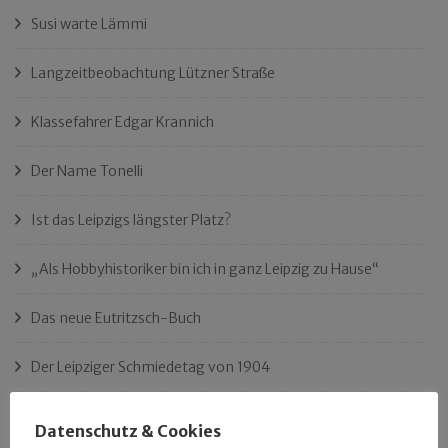
Susi warte Lämmi
Langzeitbeobachtung Lützner Straße
Klassefahrer Edgar Krannich
Der Name Tonelli
Ist das Leipzigs längster Platz?
„Als Hobbyhistoriker bin ich in ganz Leipzig zu Hause“
Das neue Eutritzsch-Buch
Der Leipziger Schmiedetag von 1904
Rennfahrer in Schönefeld und Zschocher
Datenschutz & Cookies