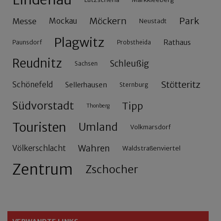
Möckern
Park
Messe
Mockau
Neustadt
Plagwitz
Rathaus
Paunsdorf
Probstheida
Reudnitz
Schleußig
Sachsen
Stötteritz
Schönefeld
Sellerhausen
Sternburg
Südvorstadt
Tipp
Thonberg
Touristen
Umland
Volkmarsdorf
Wahren
Völkerschlacht
Waldstraßenviertel
Zentrum
Zschocher