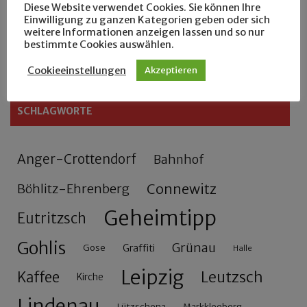
Diese Website verwendet Cookies. Sie können Ihre
Zu Fuß durch Anger-Crottendorf
Einwilligung zu ganzen Kategorien geben oder sich
weitere Informationen anzeigen lassen und so nur
bestimmte Cookies auswählen.
Sammler- und Wanderfreund Hardy
Cookieeinstellungen
Akzeptieren
SCHLAGWORTE
Anger-Crottendorf
Bahnhof
Connewitz
Böhlitz-Ehrenberg
Geheimtipp
Eutritzsch
Gohlis
Grünau
Gose
Graffiti
Halle
Leipzig
Leutzsch
Kaffee
Kirche
Lindenau
Lützschena
Markkleeberg