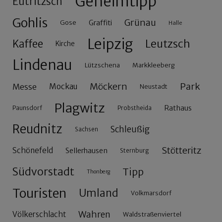
Geheimtipp
Eutritzsch
Gohlis
Grünau
Gose
Graffiti
Halle
Leipzig
Leutzsch
Kaffee
Kirche
Lindenau
Lützschena
Markkleeberg
Möckern
Park
Messe
Mockau
Neustadt
Plagwitz
Rathaus
Paunsdorf
Probstheida
Reudnitz
Schleußig
Sachsen
Stötteritz
Schönefeld
Sellerhausen
Sternburg
Südvorstadt
Tipp
Thonberg
Touristen
Umland
Volkmarsdorf
Wahren
Völkerschlacht
Waldstraßenviertel