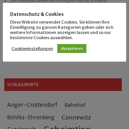
„Als Hobbyhistoriker bin ich in ganz Leipzig zu Hause“
Datenschutz & Cookies
Das neue Eutritzsch-Buch
Diese Website verwendet Cookies. Sie können Ihre
Einwilligung zu ganzen Kategorien geben oder sich
Der Leipziger Schmiedetag von 1904
weitere Informationen anzeigen lassen und so nur
bestimmte Cookies auswählen.
Rennfahrer in Schönefeld und Zschocher
Cookieeinstellungen
Akzeptieren
Zu Fuß durch Anger-Crottendorf
SCHLAGWORTE
Anger-Crottendorf
Bahnhof
Connewitz
Böhlitz-Ehrenberg