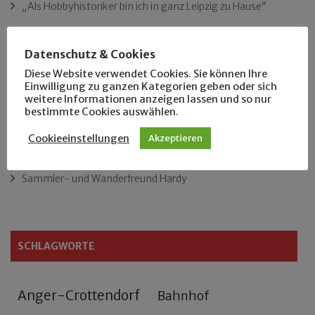
„Als Hobbyhistoriker bin ich in ganz Leipzig zu Hause“
Das neue Eutritzsch-Buch
Datenschutz & Cookies
Diese Website verwendet Cookies. Sie können Ihre
Der Leipziger Schmiedetag von 1904
Einwilligung zu ganzen Kategorien geben oder sich
weitere Informationen anzeigen lassen und so nur
Rennfahrer in Schönefeld und Zschocher
bestimmte Cookies auswählen.
Cookieeinstellungen
Akzeptieren
Zu Fuß durch Anger-Crottendorf
Sammler- und Wanderfreund Hardy
SCHLAGWORTE
Anger-Crottendorf
Bahnhof