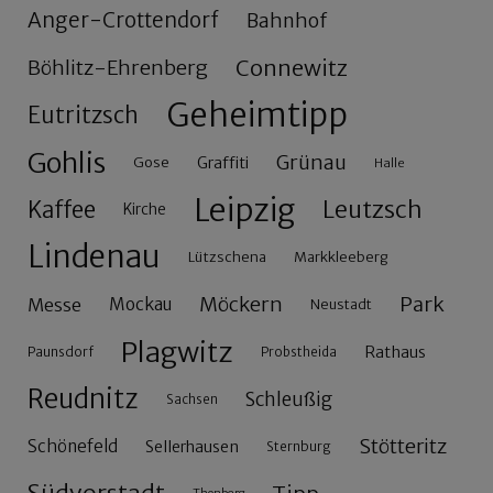
Anger-Crottendorf
Bahnhof
Connewitz
Böhlitz-Ehrenberg
Geheimtipp
Eutritzsch
Gohlis
Grünau
Gose
Graffiti
Halle
Leipzig
Leutzsch
Kaffee
Kirche
Lindenau
Lützschena
Markkleeberg
Möckern
Park
Messe
Mockau
Neustadt
Plagwitz
Rathaus
Paunsdorf
Probstheida
Reudnitz
Schleußig
Sachsen
Stötteritz
Schönefeld
Sellerhausen
Sternburg