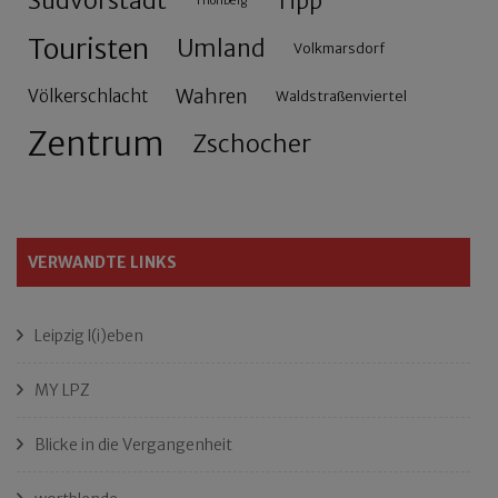
Südvorstadt
Tipp
Thonberg
Touristen
Umland
Volkmarsdorf
Wahren
Völkerschlacht
Waldstraßenviertel
Zentrum
Zschocher
VERWANDTE LINKS
Leipzig l(i)eben
MY LPZ
Blicke in die Vergangenheit