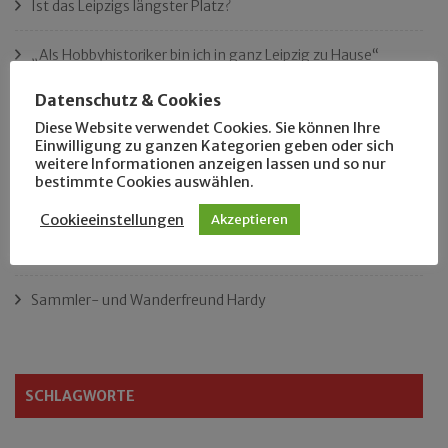
Ist das Leipzigs längster Platz?
„Als Hobbyhistoriker bin ich in ganz Leipzig zu Hause“
Datenschutz & Cookies
Das neue Eutritzsch-Buch
Diese Website verwendet Cookies. Sie können Ihre
Einwilligung zu ganzen Kategorien geben oder sich
Der Leipziger Schmiedetag von 1904
weitere Informationen anzeigen lassen und so nur
bestimmte Cookies auswählen.
Rennfahrer in Schönefeld und Zschocher
Cookieeinstellungen
Akzeptieren
Zu Fuß durch Anger-Crottendorf
Sammler- und Wanderfreund Hardy
SCHLAGWORTE