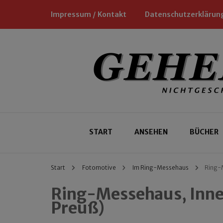
Impressum / Kontakt
Datenschutzerklärun
Nichtgeschäftliche Empfehlungen für
Geheimtipp
START
ANSEHEN
BÜCHER
Start
Fotomotive
Im Ring-Messehaus
Ring-M
Ring-Messehaus, Innen
Preuß)