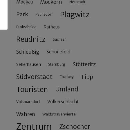
Möckern
Mockau
Neustadt
Plagwitz
Park
Paunsdorf
Rathaus
Probstheida
Reudnitz
Sachsen
Schleußig
Schönefeld
Stötteritz
Sellerhausen
Sternburg
Südvorstadt
Tipp
Thonberg
Touristen
Umland
Völkerschlacht
Volkmarsdorf
Wahren
Waldstraßenviertel
Zentrum
Zschocher