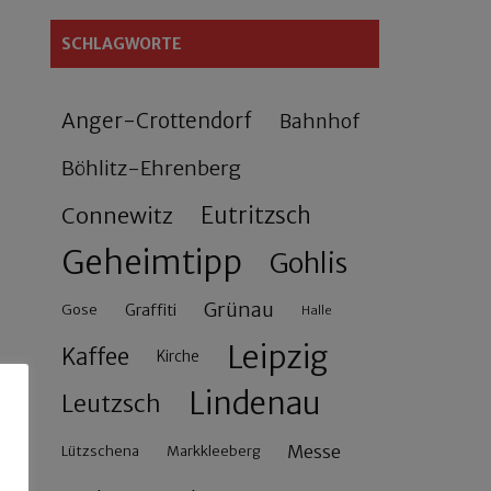
SCHLAGWORTE
Anger-Crottendorf
Bahnhof
Böhlitz-Ehrenberg
Connewitz
Eutritzsch
Geheimtipp
Gohlis
Grünau
Gose
Graffiti
Halle
Leipzig
Kaffee
Kirche
Lindenau
Leutzsch
Messe
Lützschena
Markkleeberg