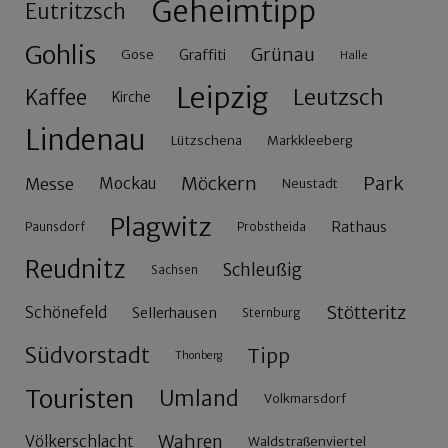
Geheimtipp
Eutritzsch
Gohlis
Grünau
Gose
Graffiti
Halle
Leipzig
Leutzsch
Kaffee
Kirche
Lindenau
Lützschena
Markkleeberg
Möckern
Park
Messe
Mockau
Neustadt
Plagwitz
Rathaus
Paunsdorf
Probstheida
Reudnitz
Schleußig
Sachsen
Stötteritz
Schönefeld
Sellerhausen
Sternburg
Südvorstadt
Tipp
Thonberg
Touristen
Umland
Volkmarsdorf
Wahren
Völkerschlacht
Waldstraßenviertel