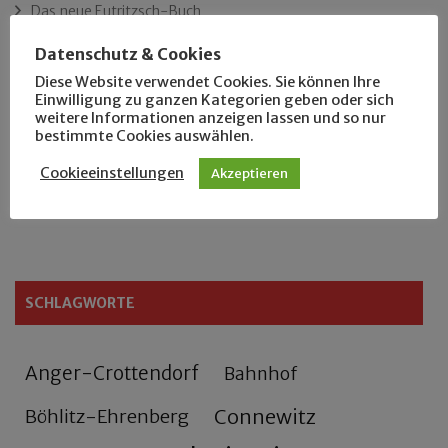
Das neue Eutritzsch-Buch
Datenschutz & Cookies
Der Leipziger Schmiedetag von 1904
Diese Website verwendet Cookies. Sie können Ihre
Einwilligung zu ganzen Kategorien geben oder sich
Rennfahrer in Schönefeld und Zschocher
weitere Informationen anzeigen lassen und so nur
bestimmte Cookies auswählen.
Zu Fuß durch Anger-Crottendorf
Cookieeinstellungen
Akzeptieren
Sammler- und Wanderfreund Hardy
SCHLAGWORTE
Anger-Crottendorf
Bahnhof
Connewitz
Böhlitz-Ehrenberg