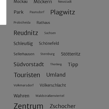
Möckern
Mockau
Neustadt
Plagwitz
Park
Paunsdorf
Rathaus
Probstheida
Reudnitz
Sachsen
Schleußig
Schönefeld
Stötteritz
Sellerhausen
Sternburg
Südvorstadt
Tipp
Thonberg
Touristen
Umland
Völkerschlacht
Volkmarsdorf
Wahren
Waldstraßenviertel
Zentrum
Zschocher