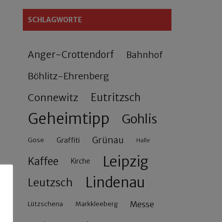
SCHLAGWORTE
Anger-Crottendorf
Bahnhof
Böhlitz-Ehrenberg
Connewitz
Eutritzsch
Geheimtipp
Gohlis
Grünau
Gose
Graffiti
Halle
Leipzig
Kaffee
Kirche
Lindenau
Leutzsch
Messe
Lützschena
Markkleeberg