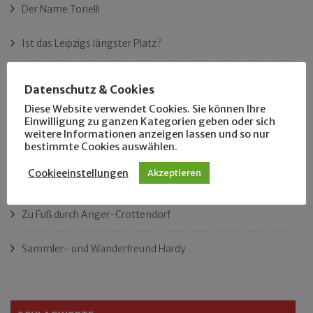
Der Name Tonelli
Ist das Leipzigs längster Platz?
„Als Hobbyhistoriker bin ich in ganz Leipzig zu Hause“
Datenschutz & Cookies
Diese Website verwendet Cookies. Sie können Ihre
Das neue Eutritzsch-Buch
Einwilligung zu ganzen Kategorien geben oder sich
weitere Informationen anzeigen lassen und so nur
Der Leipziger Schmiedetag von 1904
bestimmte Cookies auswählen.
Cookieeinstellungen
Akzeptieren
Rennfahrer in Schönefeld und Zschocher
Zu Fuß durch Anger-Crottendorf
Sammler- und Wanderfreund Hardy