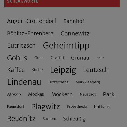
SCHLAGWORTE
Anger-Crottendorf
Bahnhof
Connewitz
Böhlitz-Ehrenberg
Geheimtipp
Eutritzsch
Gohlis
Grünau
Gose
Graffiti
Halle
Leipzig
Leutzsch
Kaffee
Kirche
Lindenau
Lützschena
Markkleeberg
Möckern
Park
Messe
Mockau
Neustadt
Plagwitz
Rathaus
Paunsdorf
Probstheida
Reudnitz
Schleußig
Sachsen