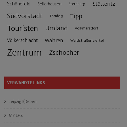
Stötteritz
Schönefeld
Sellerhausen
Sternburg
Südvorstadt
Tipp
Thonberg
Touristen
Umland
Volkmarsdorf
Wahren
Völkerschlacht
Waldstraßenviertel
Zentrum
Zschocher
VERWANDTE LINKS
Leipzig l(i)eben
MY LPZ