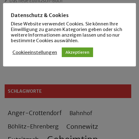
Das neue Eutritzsch-Buch
Datenschutz & Cookies
Der Leipziger Schmiedetag von 1904
Diese Website verwendet Cookies. Sie können Ihre
Einwilligung zu ganzen Kategorien geben oder sich
Rennfahrer in Schönefeld und Zschocher
weitere Informationen anzeigen lassen und so nur
bestimmte Cookies auswählen.
Zu Fuß durch Anger-Crottendorf
Cookieeinstellungen
Akzeptieren
Sammler- und Wanderfreund Hardy
SCHLAGWORTE
Anger-Crottendorf
Bahnhof
Connewitz
Böhlitz-Ehrenberg