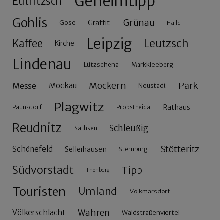
Geheimtipp
Eutritzsch
Gohlis
Grünau
Gose
Graffiti
Halle
Leipzig
Leutzsch
Kaffee
Kirche
Lindenau
Lützschena
Markkleeberg
Möckern
Park
Messe
Mockau
Neustadt
Plagwitz
Rathaus
Paunsdorf
Probstheida
Reudnitz
Schleußig
Sachsen
Stötteritz
Schönefeld
Sellerhausen
Sternburg
Südvorstadt
Tipp
Thonberg
Touristen
Umland
Volkmarsdorf
Wahren
Völkerschlacht
Waldstraßenviertel