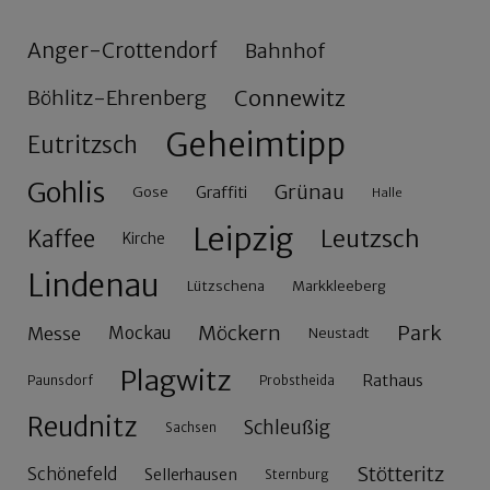
Anger-Crottendorf
Bahnhof
Connewitz
Böhlitz-Ehrenberg
Geheimtipp
Eutritzsch
Gohlis
Grünau
Gose
Graffiti
Halle
Leipzig
Leutzsch
Kaffee
Kirche
Lindenau
Lützschena
Markkleeberg
Möckern
Park
Messe
Mockau
Neustadt
Plagwitz
Rathaus
Paunsdorf
Probstheida
Reudnitz
Schleußig
Sachsen
Stötteritz
Schönefeld
Sellerhausen
Sternburg