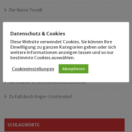
Der Name Tonelli
Ist das Leipzigs längster Platz?
Datenschutz & Cookies
„Als Hobbyhistoriker bin ich in ganz Leipzig zu Hause“
Diese Website verwendet Cookies. Sie können Ihre
Einwilligung zu ganzen Kategorien geben oder sich
weitere Informationen anzeigen lassen und so nur
Das neue Eutritzsch-Buch
bestimmte Cookies auswählen.
Der Leipziger Schmiedetag von 1904
Cookieeinstellungen
Akzeptieren
Rennfahrer in Schönefeld und Zschocher
Zu Fuß durch Anger-Crottendorf
SCHLAGWORTE