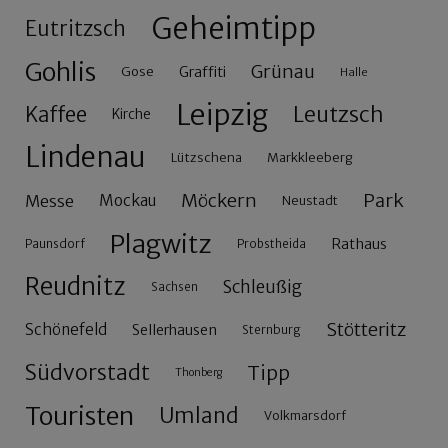
Geheimtipp
Eutritzsch
Gohlis
Grünau
Gose
Graffiti
Halle
Leipzig
Leutzsch
Kaffee
Kirche
Lindenau
Lützschena
Markkleeberg
Möckern
Park
Messe
Mockau
Neustadt
Plagwitz
Rathaus
Paunsdorf
Probstheida
Reudnitz
Schleußig
Sachsen
Stötteritz
Schönefeld
Sellerhausen
Sternburg
Südvorstadt
Tipp
Thonberg
Touristen
Umland
Volkmarsdorf