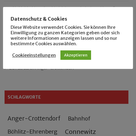
„Als Hobbyhistoriker bin ich in ganz Leipzig zu Hause“
Datenschutz & Cookies
Das neue Eutritzsch-Buch
Diese Website verwendet Cookies. Sie können Ihre
Einwilligung zu ganzen Kategorien geben oder sich
weitere Informationen anzeigen lassen und so nur
Der Leipziger Schmiedetag von 1904
bestimmte Cookies auswählen.
Rennfahrer in Schönefeld und Zschocher
Cookieeinstellungen
Akzeptieren
Zu Fuß durch Anger-Crottendorf
SCHLAGWORTE
Anger-Crottendorf
Bahnhof
Connewitz
Böhlitz-Ehrenberg