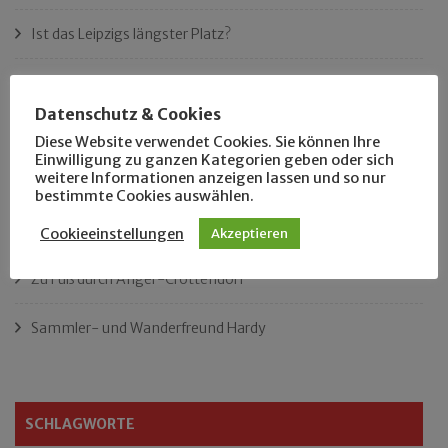
Ist das Leipzigs längster Platz?
„Als Hobbyhistoriker bin ich in ganz Leipzig zu Hause“
Datenschutz & Cookies
Das neue Eutritzsch-Buch
Diese Website verwendet Cookies. Sie können Ihre
Einwilligung zu ganzen Kategorien geben oder sich
weitere Informationen anzeigen lassen und so nur
Der Leipziger Schmiedetag von 1904
bestimmte Cookies auswählen.
Rennfahrer in Schönefeld und Zschocher
Cookieeinstellungen
Akzeptieren
Zu Fuß durch Anger-Crottendorf
Sammler- und Wanderfreund Hardy
SCHLAGWORTE