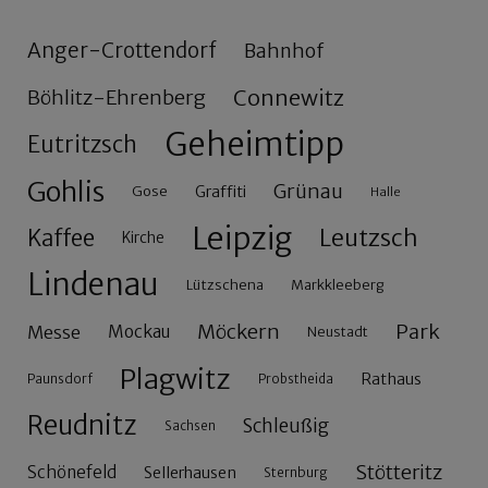
Anger-Crottendorf
Bahnhof
Connewitz
Böhlitz-Ehrenberg
Geheimtipp
Eutritzsch
Gohlis
Grünau
Gose
Graffiti
Halle
Leipzig
Leutzsch
Kaffee
Kirche
Lindenau
Lützschena
Markkleeberg
Möckern
Park
Messe
Mockau
Neustadt
Plagwitz
Rathaus
Paunsdorf
Probstheida
Reudnitz
Schleußig
Sachsen
Stötteritz
Schönefeld
Sellerhausen
Sternburg