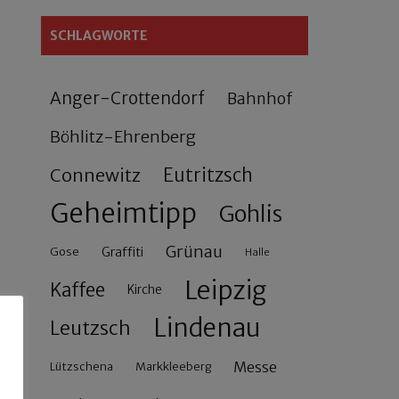
SCHLAGWORTE
Anger-Crottendorf
Bahnhof
Böhlitz-Ehrenberg
Connewitz
Eutritzsch
Geheimtipp
Gohlis
Grünau
Gose
Graffiti
Halle
Leipzig
Kaffee
Kirche
Lindenau
Leutzsch
Messe
Lützschena
Markkleeberg