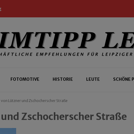
g
 Leipziger und Gäste
 Leipzig
FOTOMOTIVE
HISTORIE
LEUTE
SCHÖNE 
 von Lützner und Zschocherscher Straße
 und Zschocherscher Straße