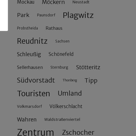
Möckern
Mockau
Neustadt
Plagwitz
Park
Paunsdorf
Rathaus
Probstheida
Reudnitz
Sachsen
Schleußig
Schönefeld
Stötteritz
Sellerhausen
Sternburg
Südvorstadt
Tipp
Thonberg
Touristen
Umland
Völkerschlacht
Volkmarsdorf
Wahren
Waldstraßenviertel
Zentrum
Zschocher