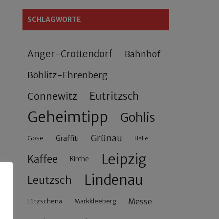
SCHLAGWORTE
Anger-Crottendorf
Bahnhof
Böhlitz-Ehrenberg
Connewitz
Eutritzsch
Geheimtipp
Gohlis
Grünau
Gose
Graffiti
Halle
Leipzig
Kaffee
Kirche
Lindenau
Leutzsch
Messe
Lützschena
Markkleeberg