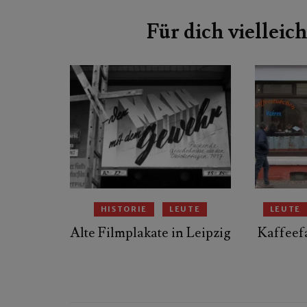
Beitragsnavigation
Für dich vielleich
HISTORIE
LEUTE
LEUTE
Alte Filmplakate in Leipzig
Kaffeef