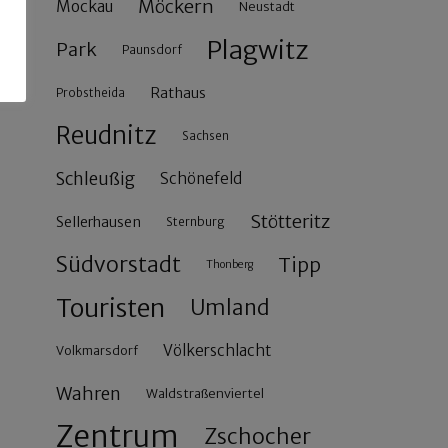
Möckern
Mockau
Neustadt
Plagwitz
Park
Paunsdorf
Rathaus
Probstheida
Reudnitz
Sachsen
Schleußig
Schönefeld
Stötteritz
Sellerhausen
Sternburg
Südvorstadt
Tipp
Thonberg
Touristen
Umland
Völkerschlacht
Volkmarsdorf
Wahren
Waldstraßenviertel
Zentrum
Zschocher