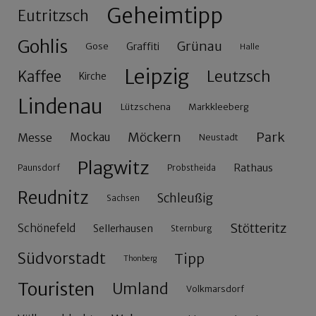
Geheimtipp
Eutritzsch
Gohlis
Grünau
Gose
Graffiti
Halle
Leipzig
Leutzsch
Kaffee
Kirche
Lindenau
Lützschena
Markkleeberg
Möckern
Park
Messe
Mockau
Neustadt
Plagwitz
Rathaus
Paunsdorf
Probstheida
Reudnitz
Schleußig
Sachsen
Stötteritz
Schönefeld
Sellerhausen
Sternburg
Südvorstadt
Tipp
Thonberg
Touristen
Umland
Volkmarsdorf