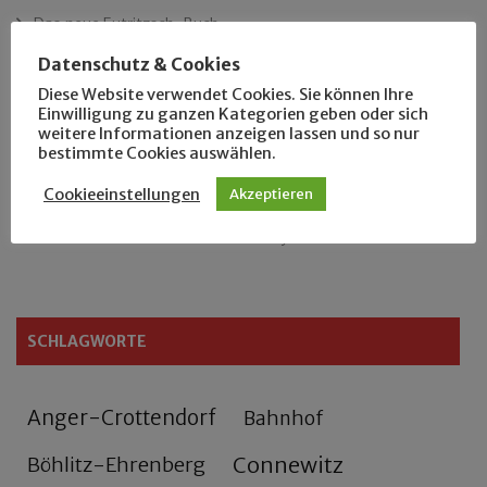
Das neue Eutritzsch-Buch
Datenschutz & Cookies
Der Leipziger Schmiedetag von 1904
Diese Website verwendet Cookies. Sie können Ihre
Einwilligung zu ganzen Kategorien geben oder sich
Rennfahrer in Schönefeld und Zschocher
weitere Informationen anzeigen lassen und so nur
bestimmte Cookies auswählen.
Zu Fuß durch Anger-Crottendorf
Cookieeinstellungen
Akzeptieren
Sammler- und Wanderfreund Hardy
SCHLAGWORTE
Anger-Crottendorf
Bahnhof
Connewitz
Böhlitz-Ehrenberg