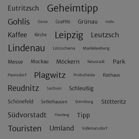
Geheimtipp
Eutritzsch
Gohlis
Grünau
Gose
Graffiti
Halle
Leipzig
Leutzsch
Kaffee
Kirche
Lindenau
Lützschena
Markkleeberg
Möckern
Park
Messe
Mockau
Neustadt
Plagwitz
Rathaus
Paunsdorf
Probstheida
Reudnitz
Schleußig
Sachsen
Stötteritz
Schönefeld
Sellerhausen
Sternburg
Südvorstadt
Tipp
Thonberg
Touristen
Umland
Volkmarsdorf