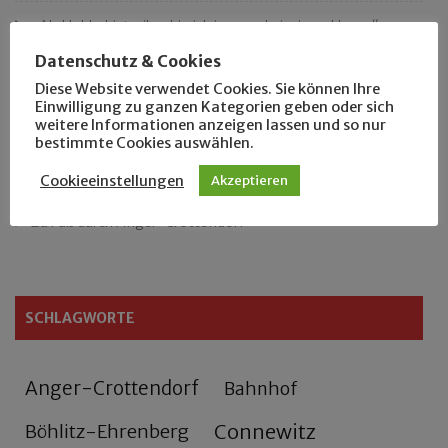
„Als Hobbyhistoriker bin ich in ganz Leipzig zu Hause“
Datenschutz & Cookies
Das neue Eutritzsch-Buch
Diese Website verwendet Cookies. Sie können Ihre
Einwilligung zu ganzen Kategorien geben oder sich
Der Leipziger Schmiedetag von 1904
weitere Informationen anzeigen lassen und so nur
bestimmte Cookies auswählen.
Rennfahrer in Schönefeld und Zschocher
Cookieeinstellungen
Akzeptieren
Zu Fuß durch Anger-Crottendorf
SCHLAGWORTE
Anger-Crottendorf
Bahnhof
Connewitz
Böhlitz-Ehrenberg