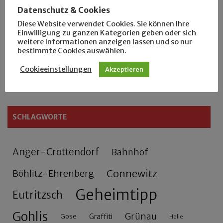
Datenschutz & Cookies
Der Leipziger Schmiedetag von 1904
Diese Website verwendet Cookies. Sie können Ihre
Einwilligung zu ganzen Kategorien geben oder sich
weitere Informationen anzeigen lassen und so nur
Rennfahrer in Schönefeld und Zschocher
bestimmte Cookies auswählen.
Zu Fuß durch Anger-Crottendorf
Cookieeinstellungen
Akzeptieren
SCHLAGWORTE
Anger-Crottendorf
Bahnhof
Connewitz
Böhlitz-Ehrenberg
Geheimtipp
Eutritzsch
Gohlis
Grünau
Gose
Graffiti
Halle