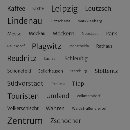
Leipzig
Leutzsch
Kaffee
Kirche
Lindenau
Lützschena
Markkleeberg
Möckern
Park
Messe
Mockau
Neustadt
Plagwitz
Rathaus
Paunsdorf
Probstheida
Reudnitz
Schleußig
Sachsen
Stötteritz
Schönefeld
Sellerhausen
Sternburg
Südvorstadt
Tipp
Thonberg
Touristen
Umland
Volkmarsdorf
Wahren
Völkerschlacht
Waldstraßenviertel
Zentrum
Zschocher