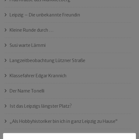
Leipzig – Die unbekannte Freundin
Kleine Runde durch …
Susi warte Lämmi
Langzeitbeobachtung Lützner Straße
Klassefahrer Edgar Krannich
Der Name Tonelli
Ist das Leipzigs längster Platz?
„Als Hobbyhistoriker bin ich in ganz Leipzig zu Hause“
Das neue Eutritzsch-Buch