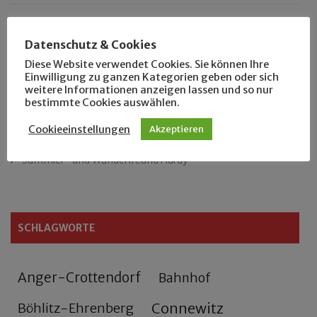
Das neue Eutritzsch-Buch
Datenschutz & Cookies
Der Leipziger Schmiedetag von 1904
Diese Website verwendet Cookies. Sie können Ihre
Einwilligung zu ganzen Kategorien geben oder sich
weitere Informationen anzeigen lassen und so nur
Rennfahrer in Schönefeld und Zschocher
bestimmte Cookies auswählen.
Zu Fuß durch Anger-Crottendorf
Cookieeinstellungen
Akzeptieren
Sammler- und Wanderfreund Hardy
SCHLAGWORTE
Anger-Crottendorf
Bahnhof
Connewitz
Böhlitz-Ehrenberg