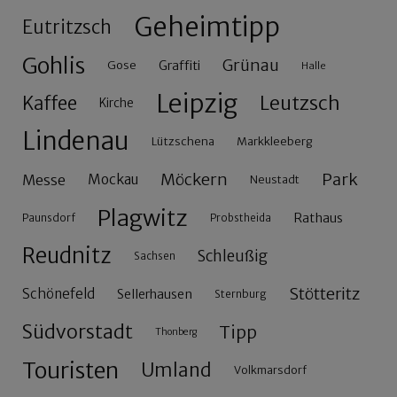
Geheimtipp
Eutritzsch
Gohlis
Grünau
Gose
Graffiti
Halle
Leipzig
Leutzsch
Kaffee
Kirche
Lindenau
Lützschena
Markkleeberg
Möckern
Park
Messe
Mockau
Neustadt
Plagwitz
Rathaus
Paunsdorf
Probstheida
Reudnitz
Schleußig
Sachsen
Stötteritz
Schönefeld
Sellerhausen
Sternburg
Südvorstadt
Tipp
Thonberg
Touristen
Umland
Volkmarsdorf