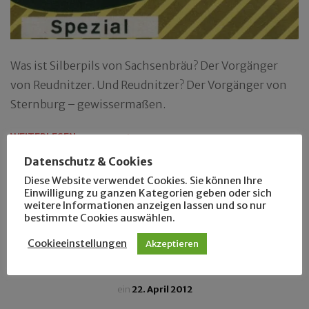
Was ist Silberpils von Sachsenbräu? Der Vorgänger
von Reudnitzer. Und Reudnitzer? Der Vorgänger von
Sternburg – gewissermaßen.
WEITERLESEN
Datenschutz & Cookies
Diese Website verwendet Cookies. Sie können Ihre
Einwilligung zu ganzen Kategorien geben oder sich
weitere Informationen anzeigen lassen und so nur
bestimmte Cookies auswählen.
LEUTE
Cookieeinstellungen
Akzeptieren
Manfred beim Marathon
ein
22. April 2012