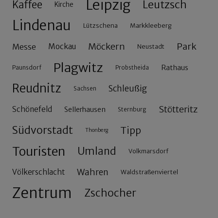
Leipzig
Leutzsch
Kaffee
Kirche
Lindenau
Lützschena
Markkleeberg
Möckern
Park
Messe
Mockau
Neustadt
Plagwitz
Rathaus
Paunsdorf
Probstheida
Reudnitz
Schleußig
Sachsen
Stötteritz
Schönefeld
Sellerhausen
Sternburg
Südvorstadt
Tipp
Thonberg
Touristen
Umland
Volkmarsdorf
Wahren
Völkerschlacht
Waldstraßenviertel
Zentrum
Zschocher