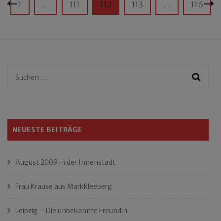
Seitennummerierung
Seite
Seite
Seite
Seite
Seite
1
…
111
112
113
…
116
der
Beiträge
Suchen
nach:
NEUESTE BEITRÄGE
August 2009 in der Innenstadt
Frau Krause aus Markkleeberg
Leipzig – Die unbekannte Freundin