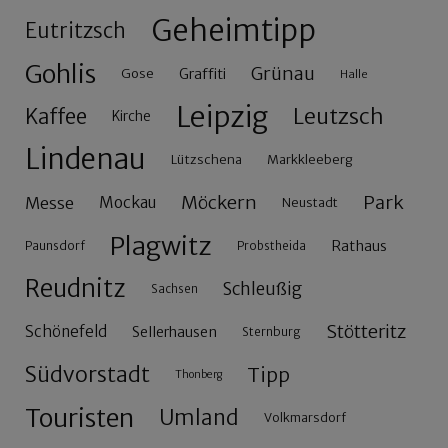
Geheimtipp
Eutritzsch
Gohlis
Grünau
Gose
Graffiti
Halle
Leipzig
Leutzsch
Kaffee
Kirche
Lindenau
Lützschena
Markkleeberg
Möckern
Park
Messe
Mockau
Neustadt
Plagwitz
Rathaus
Paunsdorf
Probstheida
Reudnitz
Schleußig
Sachsen
Stötteritz
Schönefeld
Sellerhausen
Sternburg
Südvorstadt
Tipp
Thonberg
Touristen
Umland
Volkmarsdorf