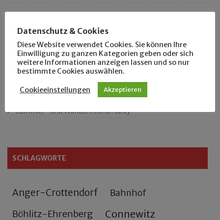
Das neue Eutritzsch-Buch
Datenschutz & Cookies
Der Leipziger Schmiedetag von 1904
Diese Website verwendet Cookies. Sie können Ihre
Einwilligung zu ganzen Kategorien geben oder sich
weitere Informationen anzeigen lassen und so nur
Rennfahrer in Schönefeld und Zschocher
bestimmte Cookies auswählen.
Zu Fuß durch Anger-Crottendorf
Cookieeinstellungen
Akzeptieren
Sammler- und Wanderfreund Hardy
SCHLAGWORTE
Anger-Crottendorf
Bahnhof
Connewitz
Böhlitz-Ehrenberg