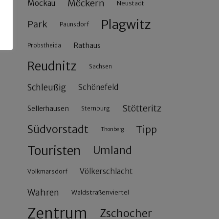
Möckern
Mockau
Neustadt
Plagwitz
Park
Paunsdorf
Rathaus
Probstheida
Reudnitz
Sachsen
Schleußig
Schönefeld
Stötteritz
Sellerhausen
Sternburg
Südvorstadt
Tipp
Thonberg
Touristen
Umland
Völkerschlacht
Volkmarsdorf
Wahren
Waldstraßenviertel
Zentrum
Zschocher