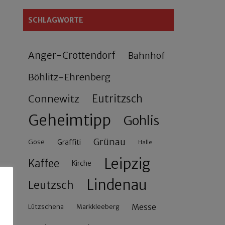
SCHLAGWORTE
Anger-Crottendorf
Bahnhof
Böhlitz-Ehrenberg
Connewitz
Eutritzsch
Geheimtipp
Gohlis
Grünau
Gose
Graffiti
Halle
Leipzig
Kaffee
Kirche
Lindenau
Leutzsch
Messe
Lützschena
Markkleeberg