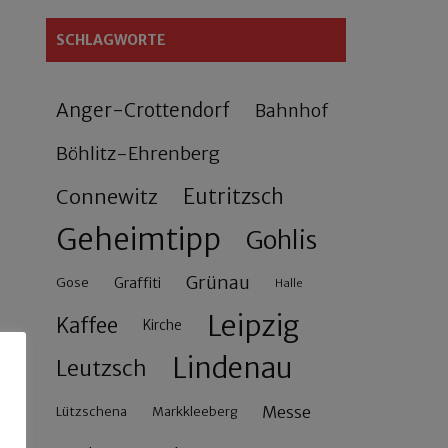
SCHLAGWORTE
Anger-Crottendorf
Bahnhof
Böhlitz-Ehrenberg
Connewitz
Eutritzsch
Geheimtipp
Gohlis
Grünau
Gose
Graffiti
Halle
Leipzig
Kaffee
Kirche
Lindenau
Leutzsch
Messe
Lützschena
Markkleeberg