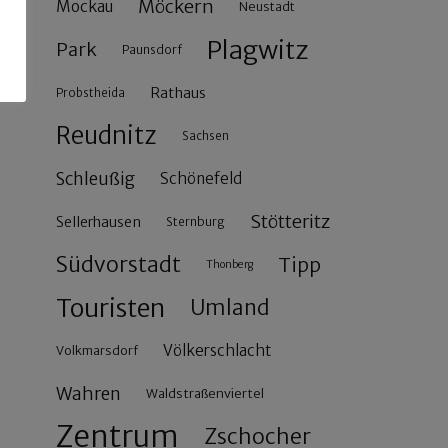
Möckern
Mockau
Neustadt
Plagwitz
Park
Paunsdorf
Rathaus
Probstheida
Reudnitz
Sachsen
Schleußig
Schönefeld
Stötteritz
Sellerhausen
Sternburg
Südvorstadt
Tipp
Thonberg
Touristen
Umland
Völkerschlacht
Volkmarsdorf
Wahren
Waldstraßenviertel
Zentrum
Zschocher