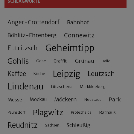
SCHLAGWORTE
Anger-Crottendorf
Bahnhof
Connewitz
Böhlitz-Ehrenberg
Geheimtipp
Eutritzsch
Gohlis
Grünau
Gose
Graffiti
Halle
Leipzig
Leutzsch
Kaffee
Kirche
Lindenau
Lützschena
Markkleeberg
Möckern
Park
Messe
Mockau
Neustadt
Plagwitz
Rathaus
Paunsdorf
Probstheida
Reudnitz
Schleußig
Sachsen