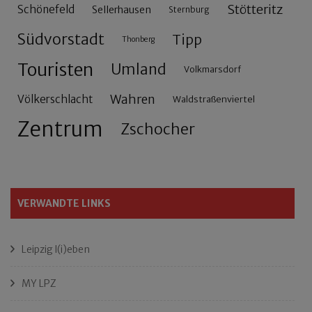
Stötteritz
Schönefeld
Sellerhausen
Sternburg
Südvorstadt
Tipp
Thonberg
Touristen
Umland
Volkmarsdorf
Wahren
Völkerschlacht
Waldstraßenviertel
Zentrum
Zschocher
VERWANDTE LINKS
Leipzig l(i)eben
MY LPZ