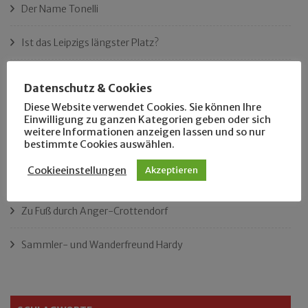
Der Name Tonelli
Ist das Leipzigs längster Platz?
„Als Hobbyhistoriker bin ich in ganz Leipzig zu Hause“
Datenschutz & Cookies
Diese Website verwendet Cookies. Sie können Ihre
Das neue Eutritzsch-Buch
Einwilligung zu ganzen Kategorien geben oder sich
weitere Informationen anzeigen lassen und so nur
Der Leipziger Schmiedetag von 1904
bestimmte Cookies auswählen.
Cookieeinstellungen
Akzeptieren
Rennfahrer in Schönefeld und Zschocher
Zu Fuß durch Anger-Crottendorf
Sammler- und Wanderfreund Hardy