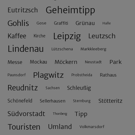
Geheimtipp
Eutritzsch
Gohlis
Grünau
Gose
Graffiti
Halle
Leipzig
Leutzsch
Kaffee
Kirche
Lindenau
Lützschena
Markkleeberg
Möckern
Park
Messe
Mockau
Neustadt
Plagwitz
Rathaus
Paunsdorf
Probstheida
Reudnitz
Schleußig
Sachsen
Stötteritz
Schönefeld
Sellerhausen
Sternburg
Südvorstadt
Tipp
Thonberg
Touristen
Umland
Volkmarsdorf