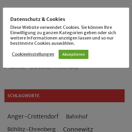
Das neue Eutritzsch-Buch
Datenschutz & Cookies
Der Leipziger Schmiedetag von 1904
Diese Website verwendet Cookies. Sie können Ihre
Einwilligung zu ganzen Kategorien geben oder sich
weitere Informationen anzeigen lassen und so nur
Rennfahrer in Schönefeld und Zschocher
bestimmte Cookies auswählen.
Zu Fuß durch Anger-Crottendorf
Cookieeinstellungen
Akzeptieren
Sammler- und Wanderfreund Hardy
SCHLAGWORTE
Anger-Crottendorf
Bahnhof
Connewitz
Böhlitz-Ehrenberg