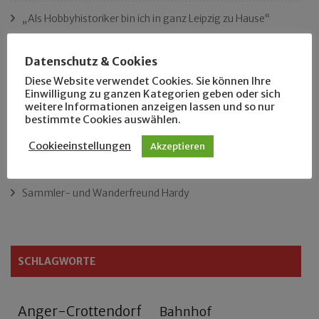
„Als Hobbyhistoriker bin ich in ganz Leipzig zu Hause“
Das neue Eutritzsch-Buch
Datenschutz & Cookies
Diese Website verwendet Cookies. Sie können Ihre
Der Leipziger Schmiedetag von 1904
Einwilligung zu ganzen Kategorien geben oder sich
weitere Informationen anzeigen lassen und so nur
bestimmte Cookies auswählen.
Rennfahrer in Schönefeld und Zschocher
Cookieeinstellungen
Akzeptieren
Zu Fuß durch Anger-Crottendorf
Sammler- und Wanderfreund Hardy
SCHLAGWORTE
Anger-Crottendorf
Bahnhof