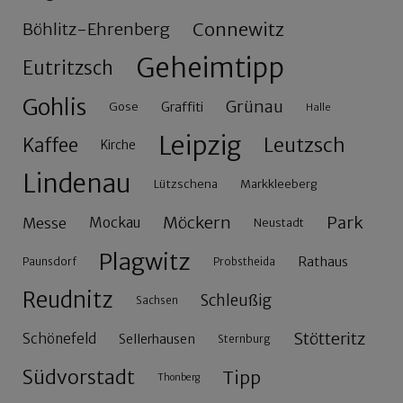
Connewitz
Böhlitz-Ehrenberg
Geheimtipp
Eutritzsch
Gohlis
Grünau
Gose
Graffiti
Halle
Leipzig
Leutzsch
Kaffee
Kirche
Lindenau
Lützschena
Markkleeberg
Möckern
Park
Messe
Mockau
Neustadt
Plagwitz
Rathaus
Paunsdorf
Probstheida
Reudnitz
Schleußig
Sachsen
Stötteritz
Schönefeld
Sellerhausen
Sternburg
Südvorstadt
Tipp
Thonberg