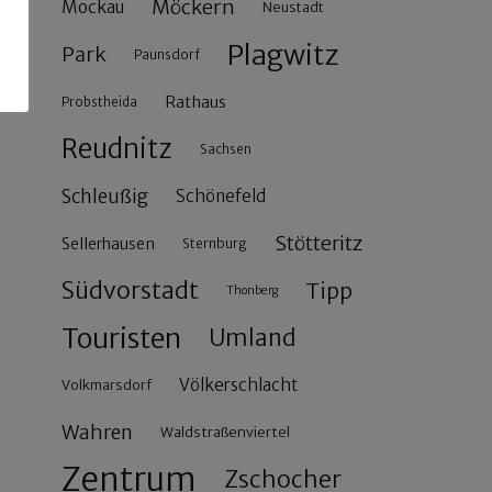
Möckern
Mockau
Neustadt
Plagwitz
Park
Paunsdorf
Rathaus
Probstheida
Reudnitz
Sachsen
Schleußig
Schönefeld
Stötteritz
Sellerhausen
Sternburg
Südvorstadt
Tipp
Thonberg
Touristen
Umland
Völkerschlacht
Volkmarsdorf
Wahren
Waldstraßenviertel
Zentrum
Zschocher