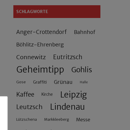
SCHLAGWORTE
Anger-Crottendorf
Bahnhof
Böhlitz-Ehrenberg
Connewitz
Eutritzsch
Geheimtipp
Gohlis
Grünau
Gose
Graffiti
Halle
Leipzig
Kaffee
Kirche
Lindenau
Leutzsch
Messe
Lützschena
Markkleeberg