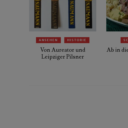
ANSEHEN
HISTORIE
S
Von Aureator und
Ab in di
Leipziger Pilsner