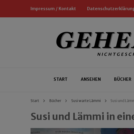
Impressum / Kontakt
Datenschutzerklärun
Nichtgeschäftliche Empfehlungen für
Geheimtipp
START
ANSEHEN
BÜCHER
Start
Bücher
Susi warte Lämmi
Susi und Lämm
Susi und Lämmi in ei