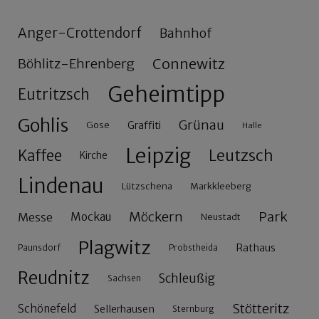
Anger-Crottendorf
Bahnhof
Connewitz
Böhlitz-Ehrenberg
Geheimtipp
Eutritzsch
Gohlis
Grünau
Gose
Graffiti
Halle
Leipzig
Leutzsch
Kaffee
Kirche
Lindenau
Lützschena
Markkleeberg
Möckern
Park
Messe
Mockau
Neustadt
Plagwitz
Rathaus
Paunsdorf
Probstheida
Reudnitz
Schleußig
Sachsen
Stötteritz
Schönefeld
Sellerhausen
Sternburg