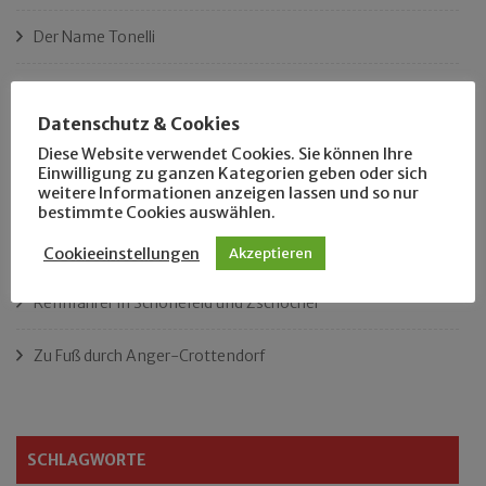
Der Name Tonelli
Ist das Leipzigs längster Platz?
Datenschutz & Cookies
„Als Hobbyhistoriker bin ich in ganz Leipzig zu Hause“
Diese Website verwendet Cookies. Sie können Ihre
Einwilligung zu ganzen Kategorien geben oder sich
weitere Informationen anzeigen lassen und so nur
Das neue Eutritzsch-Buch
bestimmte Cookies auswählen.
Der Leipziger Schmiedetag von 1904
Cookieeinstellungen
Akzeptieren
Rennfahrer in Schönefeld und Zschocher
Zu Fuß durch Anger-Crottendorf
SCHLAGWORTE