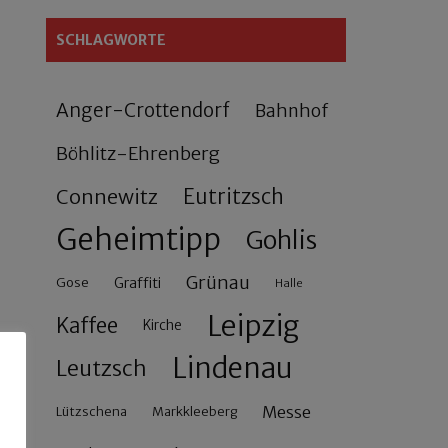
SCHLAGWORTE
Anger-Crottendorf
Bahnhof
Böhlitz-Ehrenberg
Connewitz
Eutritzsch
Geheimtipp
Gohlis
Grünau
Gose
Graffiti
Halle
Leipzig
Kaffee
Kirche
Lindenau
Leutzsch
Messe
Lützschena
Markkleeberg