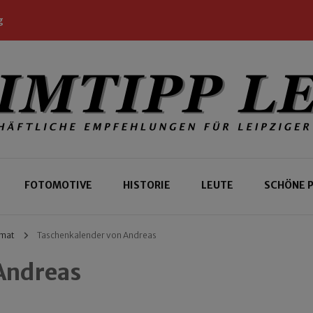
g
 Leipziger und Gäste
 Leipzig
FOTOMOTIVE
HISTORIE
LEUTE
SCHÖNE 
rmat
Taschenkalender von Andreas
Andreas