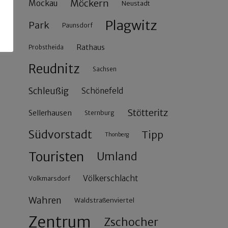
Möckern
Mockau
Neustadt
Plagwitz
Park
Paunsdorf
Rathaus
Probstheida
Reudnitz
Sachsen
Schleußig
Schönefeld
Stötteritz
Sellerhausen
Sternburg
Südvorstadt
Tipp
Thonberg
Touristen
Umland
Völkerschlacht
Volkmarsdorf
Wahren
Waldstraßenviertel
Zentrum
Zschocher