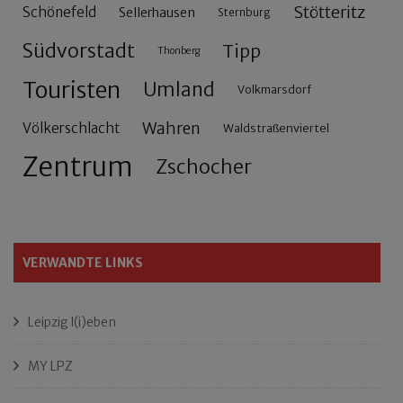
Stötteritz
Schönefeld
Sellerhausen
Sternburg
Südvorstadt
Tipp
Thonberg
Touristen
Umland
Volkmarsdorf
Wahren
Völkerschlacht
Waldstraßenviertel
Zentrum
Zschocher
VERWANDTE LINKS
Leipzig l(i)eben
MY LPZ