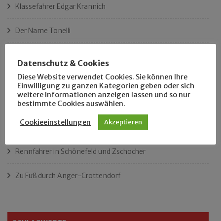
Klassefahrer Edgar Krannich
Der Name Tonelli
Ist das Leipzigs längster Platz?
Datenschutz & Cookies
Diese Website verwendet Cookies. Sie können Ihre
„Als Hobbyhistoriker bin ich in ganz Leipzig zu Hause“
Einwilligung zu ganzen Kategorien geben oder sich
weitere Informationen anzeigen lassen und so nur
Das neue Eutritzsch-Buch
bestimmte Cookies auswählen.
Cookieeinstellungen
Akzeptieren
Der Leipziger Schmiedetag von 1904
Rennfahrer in Schönefeld und Zschocher
Zu Fuß durch Anger-Crottendorf