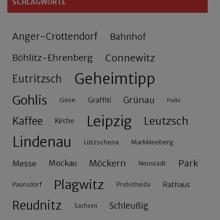
SCHLAGWORTE
Anger-Crottendorf
Bahnhof
Connewitz
Böhlitz-Ehrenberg
Geheimtipp
Eutritzsch
Gohlis
Grünau
Gose
Graffiti
Halle
Leipzig
Leutzsch
Kaffee
Kirche
Lindenau
Lützschena
Markkleeberg
Möckern
Park
Messe
Mockau
Neustadt
Plagwitz
Rathaus
Paunsdorf
Probstheida
Reudnitz
Schleußig
Sachsen