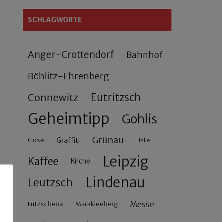
SCHLAGWORTE
Anger-Crottendorf
Bahnhof
Böhlitz-Ehrenberg
Connewitz
Eutritzsch
Geheimtipp
Gohlis
Grünau
Gose
Graffiti
Halle
Leipzig
Kaffee
Kirche
Lindenau
Leutzsch
Messe
Lützschena
Markkleeberg