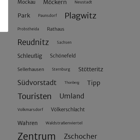
Möckern
Mockau
Neustadt
Plagwitz
Park
Paunsdorf
Rathaus
Probstheida
Reudnitz
Sachsen
Schleußig
Schönefeld
Stötteritz
Sellerhausen
Sternburg
Südvorstadt
Tipp
Thonberg
Touristen
Umland
Völkerschlacht
Volkmarsdorf
Wahren
Waldstraßenviertel
Zentrum
Zschocher