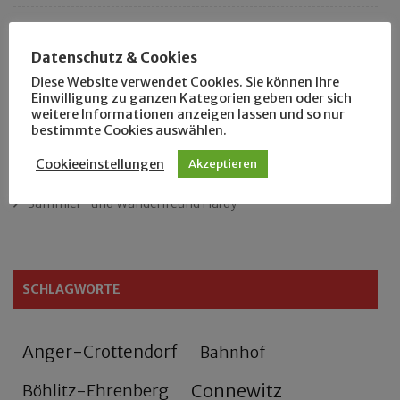
Das neue Eutritzsch-Buch
Datenschutz & Cookies
Der Leipziger Schmiedetag von 1904
Diese Website verwendet Cookies. Sie können Ihre
Einwilligung zu ganzen Kategorien geben oder sich
weitere Informationen anzeigen lassen und so nur
Rennfahrer in Schönefeld und Zschocher
bestimmte Cookies auswählen.
Zu Fuß durch Anger-Crottendorf
Cookieeinstellungen
Akzeptieren
Sammler- und Wanderfreund Hardy
SCHLAGWORTE
Anger-Crottendorf
Bahnhof
Connewitz
Böhlitz-Ehrenberg