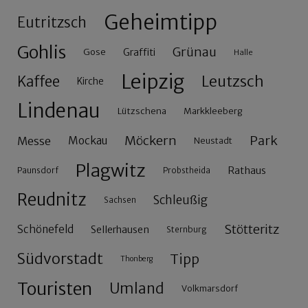
Geheimtipp
Eutritzsch
Gohlis
Grünau
Gose
Graffiti
Halle
Leipzig
Leutzsch
Kaffee
Kirche
Lindenau
Lützschena
Markkleeberg
Möckern
Park
Messe
Mockau
Neustadt
Plagwitz
Rathaus
Paunsdorf
Probstheida
Reudnitz
Schleußig
Sachsen
Stötteritz
Schönefeld
Sellerhausen
Sternburg
Südvorstadt
Tipp
Thonberg
Touristen
Umland
Volkmarsdorf