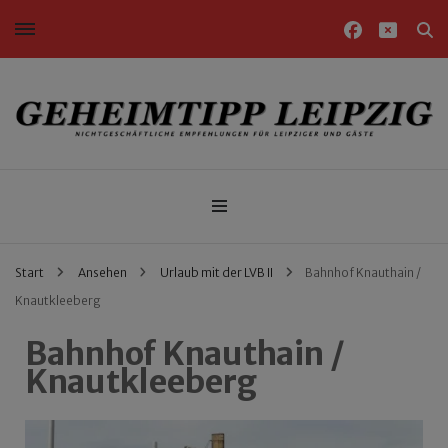
Nichtgeschäftliche Empfehlungen für Leipziger und Gäste
Geheimtipp Leipzig
Start
Ansehen
Urlaub mit der LVB II
Bahnhof Knauthain /
Knautkleeberg
Bahnhof Knauthain /
Knautkleeberg