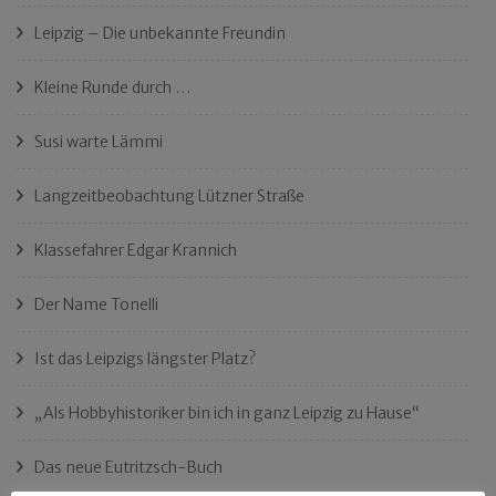
Leipzig – Die unbekannte Freundin
Kleine Runde durch …
Susi warte Lämmi
Langzeitbeobachtung Lützner Straße
Klassefahrer Edgar Krannich
Der Name Tonelli
Ist das Leipzigs längster Platz?
„Als Hobbyhistoriker bin ich in ganz Leipzig zu Hause“
Das neue Eutritzsch-Buch