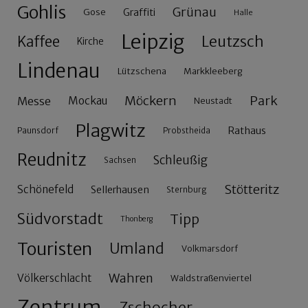
Gohlis
Grünau
Gose
Graffiti
Halle
Leipzig
Leutzsch
Kaffee
Kirche
Lindenau
Lützschena
Markkleeberg
Möckern
Park
Messe
Mockau
Neustadt
Plagwitz
Rathaus
Paunsdorf
Probstheida
Reudnitz
Schleußig
Sachsen
Stötteritz
Schönefeld
Sellerhausen
Sternburg
Südvorstadt
Tipp
Thonberg
Touristen
Umland
Volkmarsdorf
Wahren
Völkerschlacht
Waldstraßenviertel
Zentrum
Zschocher