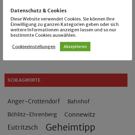
Der Leipziger Schmiedetag von 1904
Datenschutz & Cookies
Diese Website verwendet Cookies. Sie können Ihre
Rennfahrer in Schönefeld und Zschocher
Einwilligung zu ganzen Kategorien geben oder sich
weitere Informationen anzeigen lassen und so nur
bestimmte Cookies auswählen.
Zu Fuß durch Anger-Crottendorf
Cookieeinstellungen
Akzeptieren
Sammler- und Wanderfreund Hardy
SCHLAGWORTE
Anger-Crottendorf
Bahnhof
Connewitz
Böhlitz-Ehrenberg
Geheimtipp
Eutritzsch