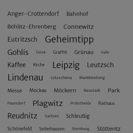
Anger-Crottendorf
Bahnhof
Connewitz
Böhlitz-Ehrenberg
Geheimtipp
Eutritzsch
Gohlis
Grünau
Gose
Graffiti
Halle
Leipzig
Leutzsch
Kaffee
Kirche
Lindenau
Lützschena
Markkleeberg
Möckern
Park
Messe
Mockau
Neustadt
Plagwitz
Rathaus
Paunsdorf
Probstheida
Reudnitz
Schleußig
Sachsen
Stötteritz
Schönefeld
Sellerhausen
Sternburg