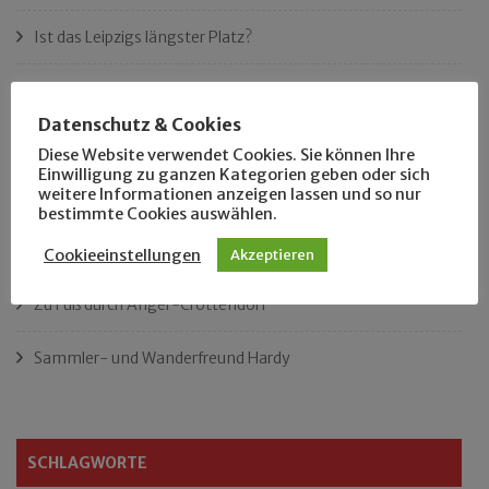
Ist das Leipzigs längster Platz?
„Als Hobbyhistoriker bin ich in ganz Leipzig zu Hause“
Datenschutz & Cookies
Das neue Eutritzsch-Buch
Diese Website verwendet Cookies. Sie können Ihre
Einwilligung zu ganzen Kategorien geben oder sich
weitere Informationen anzeigen lassen und so nur
Der Leipziger Schmiedetag von 1904
bestimmte Cookies auswählen.
Rennfahrer in Schönefeld und Zschocher
Cookieeinstellungen
Akzeptieren
Zu Fuß durch Anger-Crottendorf
Sammler- und Wanderfreund Hardy
SCHLAGWORTE