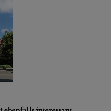
t ebenfalls interessant …