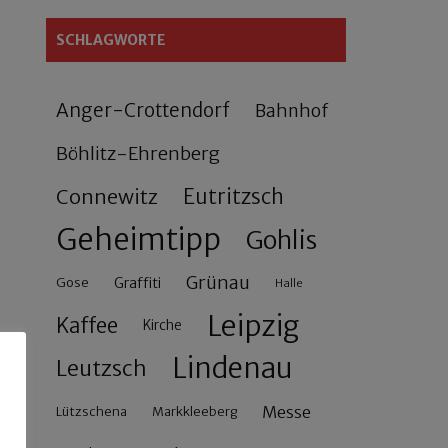
SCHLAGWORTE
Anger-Crottendorf
Bahnhof
Böhlitz-Ehrenberg
Connewitz
Eutritzsch
Geheimtipp
Gohlis
Grünau
Gose
Graffiti
Halle
Leipzig
Kaffee
Kirche
Lindenau
Leutzsch
Messe
Lützschena
Markkleeberg