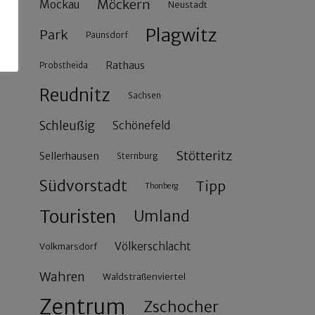
Möckern
Mockau
Neustadt
Plagwitz
Park
Paunsdorf
Rathaus
Probstheida
Reudnitz
Sachsen
Schleußig
Schönefeld
Stötteritz
Sellerhausen
Sternburg
Südvorstadt
Tipp
Thonberg
Touristen
Umland
Völkerschlacht
Volkmarsdorf
Wahren
Waldstraßenviertel
Zentrum
Zschocher