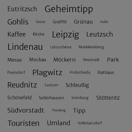
Geheimtipp
Eutritzsch
Gohlis
Grünau
Gose
Graffiti
Halle
Leipzig
Leutzsch
Kaffee
Kirche
Lindenau
Lützschena
Markkleeberg
Möckern
Park
Messe
Mockau
Neustadt
Plagwitz
Rathaus
Paunsdorf
Probstheida
Reudnitz
Schleußig
Sachsen
Stötteritz
Schönefeld
Sellerhausen
Sternburg
Südvorstadt
Tipp
Thonberg
Touristen
Umland
Volkmarsdorf