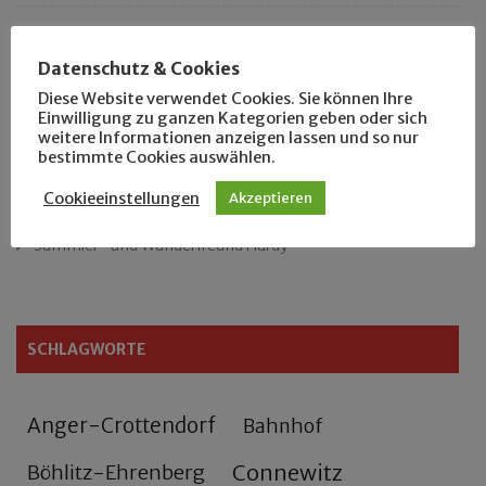
Das neue Eutritzsch-Buch
Datenschutz & Cookies
Der Leipziger Schmiedetag von 1904
Diese Website verwendet Cookies. Sie können Ihre
Einwilligung zu ganzen Kategorien geben oder sich
weitere Informationen anzeigen lassen und so nur
Rennfahrer in Schönefeld und Zschocher
bestimmte Cookies auswählen.
Zu Fuß durch Anger-Crottendorf
Cookieeinstellungen
Akzeptieren
Sammler- und Wanderfreund Hardy
SCHLAGWORTE
Anger-Crottendorf
Bahnhof
Connewitz
Böhlitz-Ehrenberg