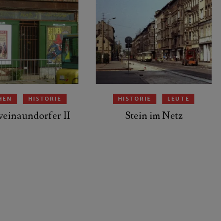
HEN
HISTORIE
HISTORIE
LEUTE
einaundorfer II
Stein im Netz