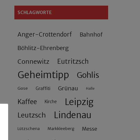
SCHLAGWORTE
Anger-Crottendorf
Bahnhof
Böhlitz-Ehrenberg
Connewitz
Eutritzsch
Geheimtipp
Gohlis
Grünau
Gose
Graffiti
Halle
Leipzig
Kaffee
Kirche
Lindenau
Leutzsch
Messe
Lützschena
Markkleeberg