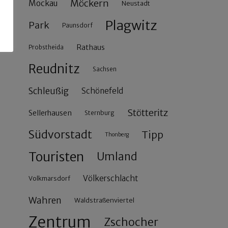
Möckern
Mockau
Neustadt
Plagwitz
Park
Paunsdorf
Rathaus
Probstheida
Reudnitz
Sachsen
Schleußig
Schönefeld
Stötteritz
Sellerhausen
Sternburg
Südvorstadt
Tipp
Thonberg
Touristen
Umland
Völkerschlacht
Volkmarsdorf
Wahren
Waldstraßenviertel
Zentrum
Zschocher