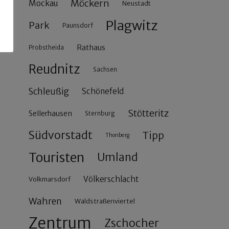
Möckern
Mockau
Neustadt
Plagwitz
Park
Paunsdorf
Rathaus
Probstheida
Reudnitz
Sachsen
Schleußig
Schönefeld
Stötteritz
Sellerhausen
Sternburg
Südvorstadt
Tipp
Thonberg
Touristen
Umland
Völkerschlacht
Volkmarsdorf
Wahren
Waldstraßenviertel
Zentrum
Zschocher