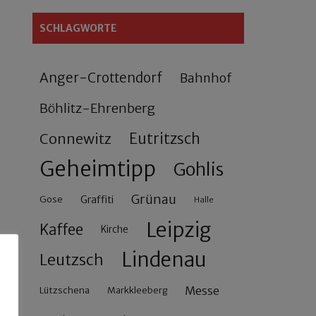
SCHLAGWORTE
Anger-Crottendorf
Bahnhof
Böhlitz-Ehrenberg
Connewitz
Eutritzsch
Geheimtipp
Gohlis
Grünau
Gose
Graffiti
Halle
Leipzig
Kaffee
Kirche
Lindenau
Leutzsch
Messe
Lützschena
Markkleeberg