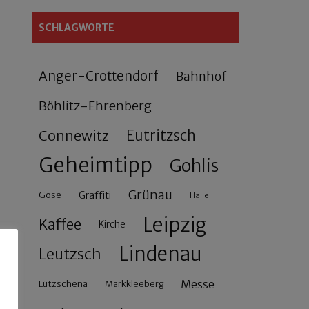
SCHLAGWORTE
Anger-Crottendorf
Bahnhof
Böhlitz-Ehrenberg
Connewitz
Eutritzsch
Geheimtipp
Gohlis
Grünau
Gose
Graffiti
Halle
Leipzig
Kaffee
Kirche
Lindenau
Leutzsch
Messe
Lützschena
Markkleeberg