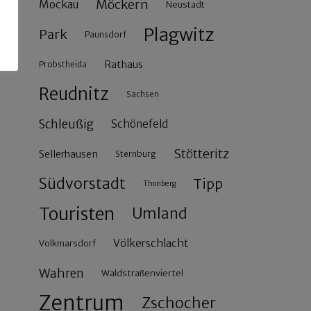
Möckern
Mockau
Neustadt
Plagwitz
Park
Paunsdorf
Rathaus
Probstheida
Reudnitz
Sachsen
Schleußig
Schönefeld
Stötteritz
Sellerhausen
Sternburg
Südvorstadt
Tipp
Thonberg
Touristen
Umland
Völkerschlacht
Volkmarsdorf
Wahren
Waldstraßenviertel
Zentrum
Zschocher